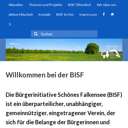
Aktuelles
Themen und Projekte
BISF Öffentlich
Wir über uns
Aktive Mitarbeit
Kontakt
BISF Archiv
Impressum
Suchen
nach:
Willkommen bei der BISF
Die Bürgerinitiative Schönes Falkensee (BISF)
ist ein überparteilicher, unabhängiger,
gemeinnütziger, eingetragener Verein, der
sich für die Belange der Bürgerinnen und