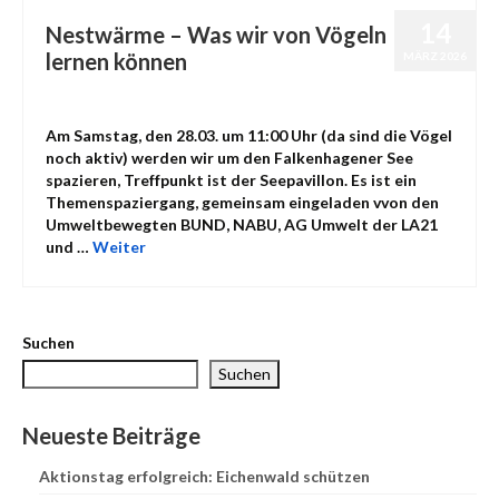
14
Nestwärme – Was wir von Vögeln
lernen können
MÄRZ 2026
von
admin
|
Veröffentlicht in:
Uncategorized
|
0
Am Samstag, den 28.03. um 11:00 Uhr (da sind die Vögel
noch aktiv) werden wir um den Falkenhagener See
spazieren, Treffpunkt ist der Seepavillon. Es ist ein
Themenspaziergang, gemeinsam eingeladen vvon den
Umweltbewegten BUND, NABU, AG Umwelt der LA21
und …
Weiter
Suchen
Suchen
Neueste Beiträge
Aktionstag erfolgreich: Eichenwald schützen