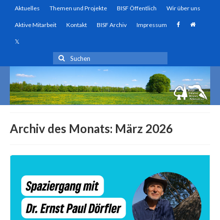
Aktuelles
Themen und Projekte
BISF Öffentlich
Wir über uns
Aktive Mitarbeit
Kontakt
BISF Archiv
Impressum
Suchen
nach:
Archiv des Monats: März 2026