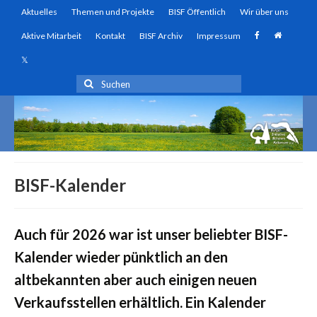
Aktuelles
Themen und Projekte
BISF Öffentlich
Wir über uns
Aktive Mitarbeit
Kontakt
BISF Archiv
Impressum
Suchen
nach:
BISF-Kalender
Auch für 2026 war ist unser beliebter BISF-
Kalender wieder pünktlich an den
altbekannten aber auch einigen neuen
Verkaufsstellen erhältlich. Ein Kalender