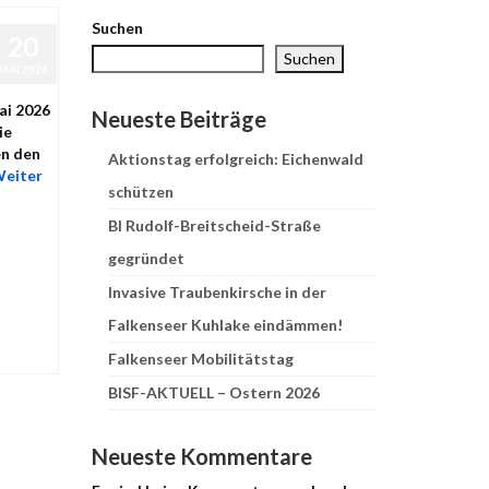
Suchen
20
Suchen
MAI 2026
ai 2026
Neueste Beiträge
ie
en den
Aktionstag erfolgreich: Eichenwald
eiter
schützen
BI Rudolf-Breitscheid-Straße
gegründet
Invasive Traubenkirsche in der
Falkenseer Kuhlake eindämmen!
Falkenseer Mobilitätstag
BISF-AKTUELL – Ostern 2026
Neueste Kommentare