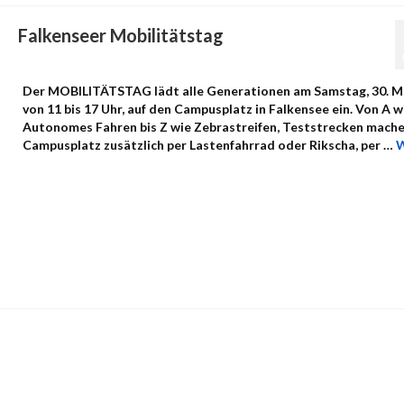
Falkenseer Mobilitätstag
von
admin
|
Veröffentlicht in:
Uncategorized
|
0
Der MOBILITÄTSTAG lädt alle Generationen am Samstag, 30. M
von 11 bis 17 Uhr, auf den Campusplatz in Falkensee ein. Von A w
Autonomes Fahren bis Z wie Zebrastreifen, Teststrecken mach
Campusplatz zusätzlich per Lastenfahrrad oder Rikscha, per …
W