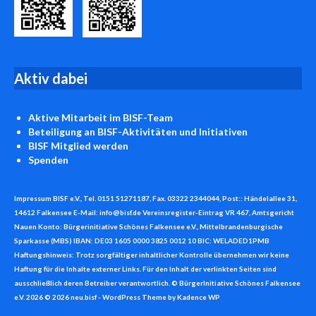
Aktiv
dabei
Aktive Mitarbeit
im BISF-Team
Beteiligung an BISF-Aktivitäten und Initiativen
BISF
Mitglied werden
Spenden
Impressum BISF e.V., Tel. 0151 51271187, Fax. 03322 2344044, Post:: Händelallee 31,
14612 Falkensee E-Mail: info@bisf.de Vereinsregister-Eintrag VR 467, Amtsgericht
Nauen Konto: Bürgerinitiative Schönes Falkensee e.V., Mittelbrandenburgische
Sparkasse (MBS) IBAN: DE03 1605 0000 3825 0012 10 BIC: WELADED1PMB
Haftungshinweis: Trotz sorgfältiger inhaltlicher Kontrolle übernehmen wir keine
Haftung für die Inhalte externer Links. Für den Inhalt der verlinkten Seiten sind
ausschließlich deren Betreiber verantwortlich. © BürgerInitiative Schönes Falkensee
e.V. 2026 © 2026 neu.bisf - WordPress Theme by
Kadence WP