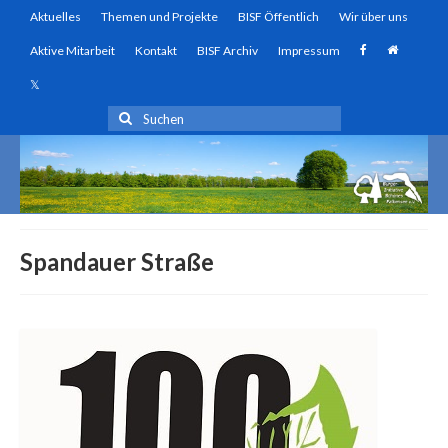
Aktuelles
Themen und Projekte
BISF Öffentlich
Wir über uns
Aktive Mitarbeit
Kontakt
BISF Archiv
Impressum
Suchen
nach:
Spandauer Straße