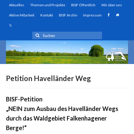
Aktuelles
Themen und Projekte
BISF Öffentlich
Wir über uns
Aktive Mitarbeit
Kontakt
BISF Archiv
Impressum
Suchen
nach:
Petition Havelländer Weg
BISF-Petition
„NEIN zum Ausbau des Havelländer Wegs
durch das Waldgebiet Falkenhagener
Berge!“