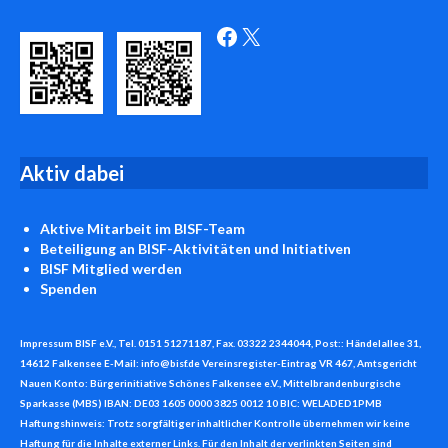
Facebook
X
Aktiv
dabei
Aktive Mitarbeit
im BISF-Team
Beteiligung an BISF-Aktivitäten und Initiativen
BISF
Mitglied werden
Spenden
Impressum BISF e.V., Tel. 0151 51271187, Fax. 03322 2344044, Post:: Händelallee 31,
14612 Falkensee E-Mail: info@bisf.de Vereinsregister-Eintrag VR 467, Amtsgericht
Nauen Konto: Bürgerinitiative Schönes Falkensee e.V., Mittelbrandenburgische
Sparkasse (MBS) IBAN: DE03 1605 0000 3825 0012 10 BIC: WELADED1PMB
Haftungshinweis: Trotz sorgfältiger inhaltlicher Kontrolle übernehmen wir keine
Haftung für die Inhalte externer Links. Für den Inhalt der verlinkten Seiten sind