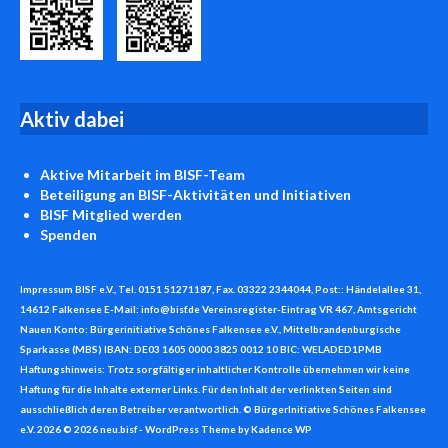
Aktiv
dabei
Aktive Mitarbeit
im BISF-Team
Beteiligung an BISF-Aktivitäten und Initiativen
BISF
Mitglied werden
Spenden
Impressum BISF e.V., Tel. 0151 51271187, Fax. 03322 2344044, Post:: Händelallee 31,
14612 Falkensee E-Mail: info@bisf.de Vereinsregister-Eintrag VR 467, Amtsgericht
Nauen Konto: Bürgerinitiative Schönes Falkensee e.V., Mittelbrandenburgische
Sparkasse (MBS) IBAN: DE03 1605 0000 3825 0012 10 BIC: WELADED1PMB
Haftungshinweis: Trotz sorgfältiger inhaltlicher Kontrolle übernehmen wir keine
Haftung für die Inhalte externer Links. Für den Inhalt der verlinkten Seiten sind
ausschließlich deren Betreiber verantwortlich. © BürgerInitiative Schönes Falkensee
e.V. 2026 © 2026 neu.bisf - WordPress Theme by
Kadence WP