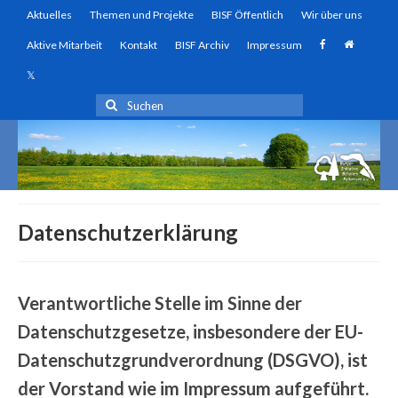
Aktuelles
Themen und Projekte
BISF Öffentlich
Wir über uns
Aktive Mitarbeit
Kontakt
BISF Archiv
Impressum
Suchen
nach:
Datenschutzerklärung
Verantwortliche Stelle im Sinne der
Datenschutzgesetze, insbesondere der EU-
Datenschutzgrundverordnung (DSGVO), ist
der Vorstand wie im Impressum aufgeführt.