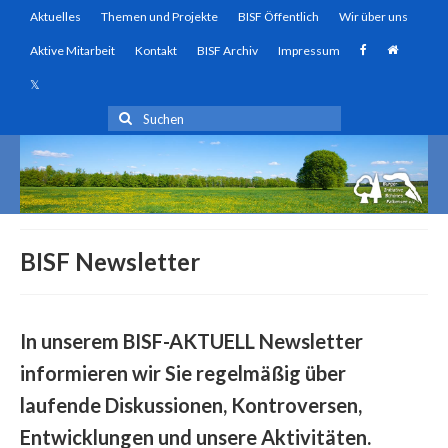
Aktuelles
Themen und Projekte
BISF Öffentlich
Wir über uns
Aktive Mitarbeit
Kontakt
BISF Archiv
Impressum
Suchen
nach:
BISF Newsletter
In unserem BISF-AKTUELL Newsletter
informieren wir Sie regelmäßig über
laufende Diskussionen, Kontroversen,
Entwicklungen und unsere Aktivitäten.