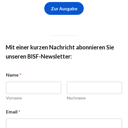
Zur Ausgabe
Mit einer kurzen Nachricht abonnieren Sie
unseren BISF-Newsletter:
Name
*
Vorname
Nachname
N
Email
*
a
m
e