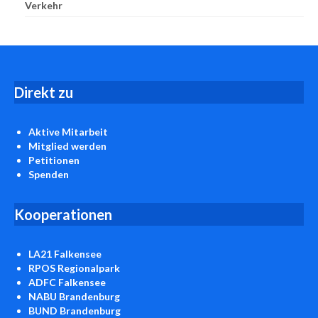
Verkehr
D
irekt zu
Aktive Mitarbeit
Mitglied werden
Petitionen
Spenden
Kooperationen
LA21 Falkensee
RPOS Regionalpark
ADFC Falkensee
NABU Brandenburg
BUND Brandenburg