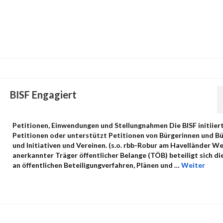
BISF Engagiert
von
admin
|
Veröffentlicht in:
Petitionen
,
Uncategorized
|
0
Petitionen, Einwendungen und Stellungnahmen Die BISF initiiert
Petitionen oder unterstützt Petitionen von Bürgerinnen und B
und Initiativen und Vereinen. (s.o. rbb-Robur am Havelländer We
anerkannter Träger öffentlicher Belange (TÖB) beteiligt sich di
an öffentlichen Beteiligungverfahren, Plänen und …
Weiter