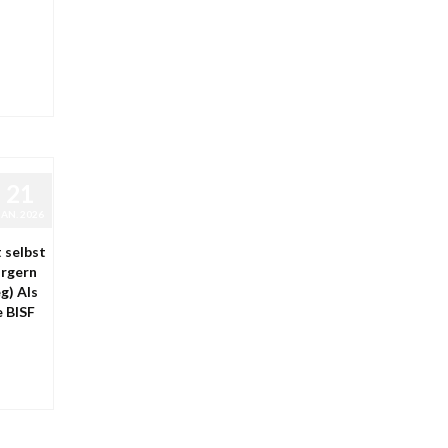
21
JAN. 2026
 selbst
ürgern
g) Als
e BISF