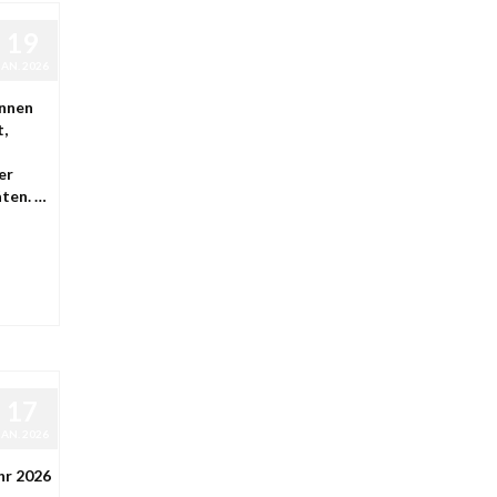
19
JAN. 2026
innen
t,
er
äten. …
17
JAN. 2026
hr 2026