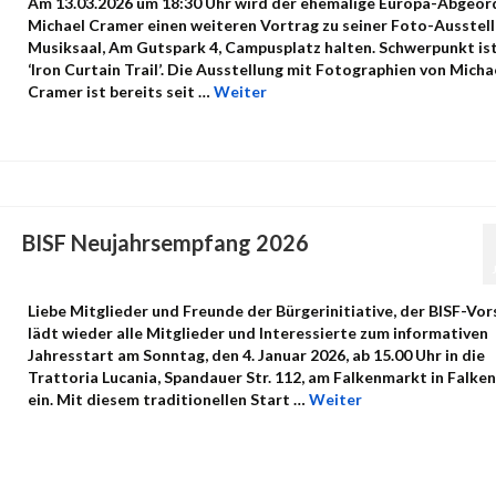
Am 13.03.2026 um 18:30 Uhr wird der ehemalige Europa-Abgeor
Michael Cramer einen weiteren Vortrag zu seiner Foto-Ausstel
Musiksaal, Am Gutspark 4, Campusplatz halten. Schwerpunkt is
‘Iron Curtain Trail’. Die Ausstellung mit Fotographien von Micha
Cramer ist bereits seit …
Weiter
BISF Neujahrsempfang 2026
von
admin
|
Veröffentlicht in:
Uncategorized
|
0
Liebe Mitglieder und Freunde der Bürgerinitiative, der BISF-Vo
lädt wieder alle Mitglieder und Interessierte zum informativen
Jahresstart am Sonntag, den 4. Januar 2026, ab 15.00 Uhr in die
Trattoria Lucania, Spandauer Str. 112, am Falkenmarkt in Falke
ein. Mit diesem traditionellen Start …
Weiter