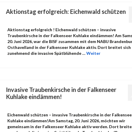
Aktionstag erfolgreich: Eichenwald schützen
von
admin
|
Veröffentlicht in:
Uncategorized
|
0
Aktionstag erfolgreich ! Eichenwald schützen – invasive
Traubenkirsche in der Falkenseer Kuhlake eindämmen! Am Sams
20. Juni 2026, war die BISF zusammen mit dem NABU Brandenbu
Osthavelland in der Falkenseer Kuhlake aktiv. Dort breitet sich
zunehmend die invasive Spätblühende …
Weiter
Invasive Traubenkirsche in der Falkenseer
Kuhlake eindämmen!
von
admin
|
Veröffentlicht in:
Umwelt
,
Uncategorized
|
0
Eichenwald schützen – invasive Traubenkirsche in der Falkensee
Kuhlake eindämmen!Am Samstag, 20. Juni 2026, möchten wir
gemeinsam in der Falkenseer Kuhlake aktiv werden. Dort breite