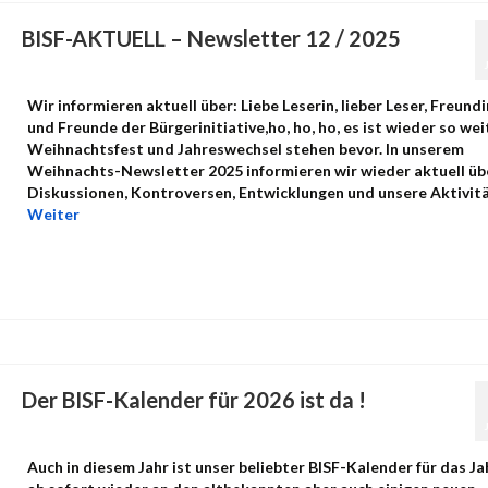
BISF-AKTUELL – Newsletter 12 / 2025
von
admin
|
Veröffentlicht in:
Uncategorized
|
0
Wir informieren aktuell über: Liebe Leserin, lieber Leser, Freund
und Freunde der Bürgerinitiative,ho, ho, ho, es ist wieder so wei
Weihnachtsfest und Jahreswechsel stehen bevor. In unserem
Weihnachts-Newsletter 2025 informieren wir wieder aktuell üb
Diskussionen, Kontroversen, Entwicklungen und unsere Aktivit
Weiter
Der BISF-Kalender für 2026 ist da !
von
admin
|
Veröffentlicht in:
Uncategorized
|
0
Auch in diesem Jahr ist unser beliebter BISF-Kalender für das Ja