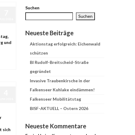
Suchen
7
Suchen
JULI 2026
Neueste Beiträge
tag,
rg und
Aktionstag erfolgreich: Eichenwald
schützen
BI Rudolf-Breitscheid-Straße
gegründet
Invasive Traubenkirsche in der
Falkenseer Kuhlake eindämmen!
4
Falkenseer Mobilitätstag
JUNI 2026
BISF-AKTUELL – Ostern 2026
r
Neueste Kommentare
t sich