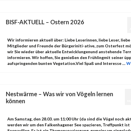
BISF-AKTUELL – Ostern 2026
von
admin
|
Veröffentlicht in:
Uncategorized
|
0
Wir informieren aktuell über: Liebe Leserinnen, liebe Leser, liebe
Mitglieder und Freunde der Bürgeriniti-ative, zum Osterfest m
wir Sie wieder über aktuelle Entwicklungenund anstehende Ter
informieren. Wir hoffen, Sie genießen den Frühlingmit seiner üpp
aufspringenden bunten Vegetation.Viel Spaß und Interesse …
We
Nestwärme – Was wir von Vögeln lernen
können
M
von
admin
|
Veröffentlicht in:
Uncategorized
|
0
Am Samstag, den 28.03. um 11:00 Uhr (da sind die Vögel noch akt
werden wir um den Falkenhagener See spazieren, Treffpunkt ist
Seepavillon. Es ist ein Themenspaziergang, gemeinsam eingelad