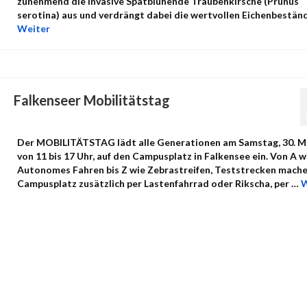
zunehmend die invasive Spätblühende Traubenkirsche (Prunus
serotina) aus und verdrängt dabei die wertvollen Eichenbestän
Weiter
Falkenseer Mobilitätstag
von
admin
|
Veröffentlicht in:
Uncategorized
|
0
Der MOBILITÄTSTAG lädt alle Generationen am Samstag, 30. M
von 11 bis 17 Uhr, auf den Campusplatz in Falkensee ein. Von A w
Autonomes Fahren bis Z wie Zebrastreifen, Teststrecken mach
Campusplatz zusätzlich per Lastenfahrrad oder Rikscha, per …
W