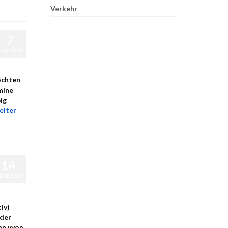
Verkehr
7
APR. 2026
öchten
mine
ig
iter
14
ÄRZ 2026
iv)
 der
en vvon