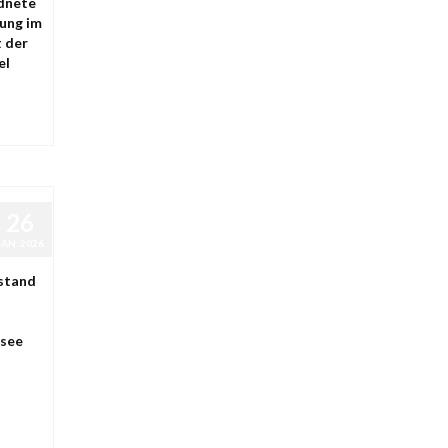
dnete
lung im
t der
el
26
JAN. 2026
rstand
nsee