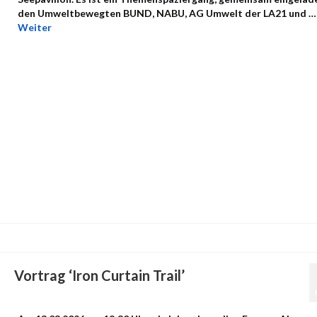
den Umweltbewegten BUND, NABU, AG Umwelt der LA21 und …
Weiter
Vortrag ‘Iron Curtain Trail’
von
admin
|
Veröffentlicht in:
Uncategorized
|
0