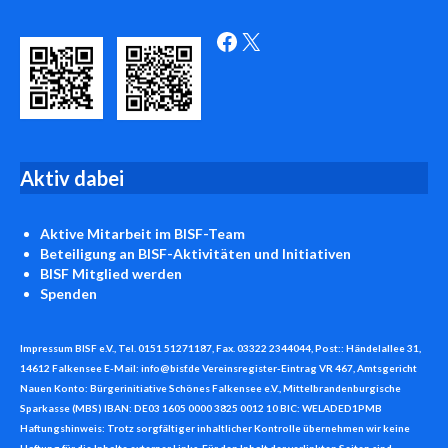
Facebook
X
Aktiv
dabei
Aktive Mitarbeit
im BISF-Team
Beteiligung an BISF-Aktivitäten und Initiativen
BISF
Mitglied werden
Spenden
Impressum BISF e.V., Tel. 0151 51271187, Fax. 03322 2344044, Post:: Händelallee 31,
14612 Falkensee E-Mail: info@bisf.de Vereinsregister-Eintrag VR 467, Amtsgericht
Nauen Konto: Bürgerinitiative Schönes Falkensee e.V., Mittelbrandenburgische
Sparkasse (MBS) IBAN: DE03 1605 0000 3825 0012 10 BIC: WELADED1PMB
Haftungshinweis: Trotz sorgfältiger inhaltlicher Kontrolle übernehmen wir keine