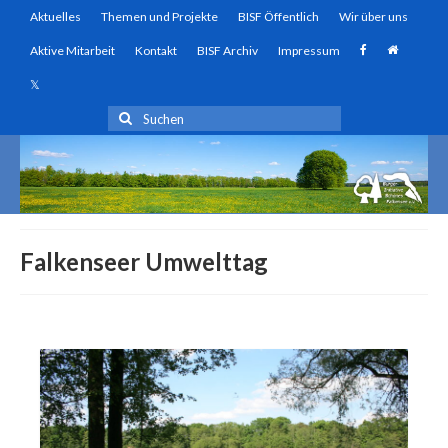
Aktuelles
Themen und Projekte
BISF Öffentlich
Wir über uns
Aktive Mitarbeit
Kontakt
BISF Archiv
Impressum
Suchen
nach:
Falkenseer Umwelttag