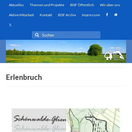
Aktuelles
Themen und Projekte
BISF Öffentlich
Wir über uns
Aktive Mitarbeit
Kontakt
BISF Archiv
Impressum
Suchen
nach:
Erlenbruch