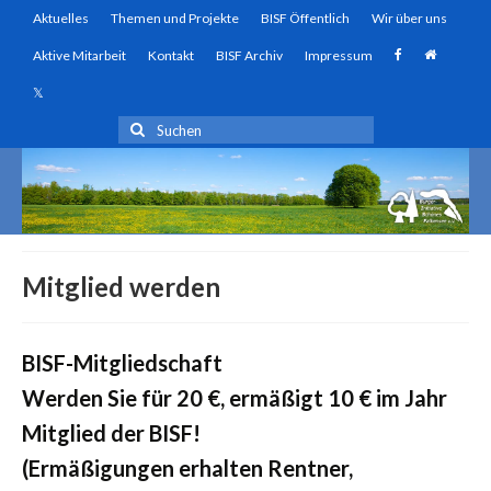
Aktuelles
Themen und Projekte
BISF Öffentlich
Wir über uns
Aktive Mitarbeit
Kontakt
BISF Archiv
Impressum
Suchen
nach:
Mitglied werden
BISF-Mitgliedschaft
Werden Sie für 20 €, ermäßigt 10 € im Jahr
Mitglied der BISF!
(Ermäßigungen erhalten Rentner,