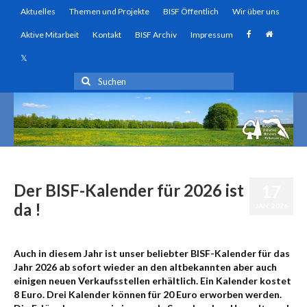
Aktuelles
Themen und Projekte
BISF Öffentlich
Wir über uns
Aktive Mitarbeit
Kontakt
BISF Archiv
Impressum
Suchen
nach:
Der BISF-Kalender für 2026 ist
17
da !
JAN. 2026
von
admin
|
Veröffentlicht in:
Uncategorized
|
0
Auch in diesem Jahr ist unser beliebter BISF-Kalender für das
Jahr 2026 ab sofort wieder an den altbekannten aber auch
einigen neuen Verkaufsstellen erhältlich. Ein Kalender kostet
8 Euro. Drei Kalender können für 20 Euro erworben werden.